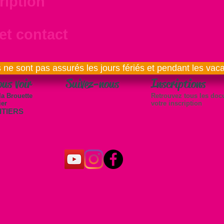
ription
et contact
 ne sont pas assurés les jours fériés et pendant les vac
ous voir
Suivez-nous
Inscriptions
la Brouette
Retrouvez tous les doc
ier
votre inscription
ITIERS