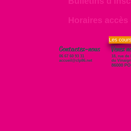
Bulletins d'insc
Horaires accès 
Les cours
Contactez-nous
Venez n
06 67 60 93 31
18, rue de 
accueil@clp86.net
du Vinaigr
86000 PO