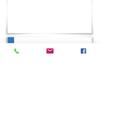
Émaux sur cuivre,
peinture sur
porcelaine, p
oterie, sculpture
Loisirs culturels
Anglais enfants et adultes
Atelier d'écriture
Atelier vocal
Photo
Stages
Atelier d'écriture
Cercle de chant