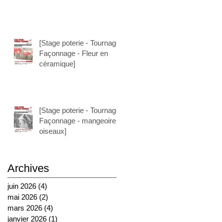
[Stage poterie - Tournage
Façonnage - Fleur en
céramique]
[Stage poterie - Tournage
Façonnage - mangeoire à
oiseaux]
Archives
juin 2026
(4)
4 posts
mai 2026
(2)
2 posts
mars 2026
(4)
4 posts
janvier 2026
(1)
1 post