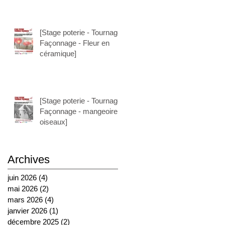
[Stage poterie - Tournage
Façonnage - Fleur en
céramique]
[Stage poterie - Tournage
Façonnage - mangeoire à
oiseaux]
Archives
juin 2026
(4)
4 posts
mai 2026
(2)
2 posts
mars 2026
(4)
4 posts
janvier 2026
(1)
1 post
décembre 2025
(2)
2 posts