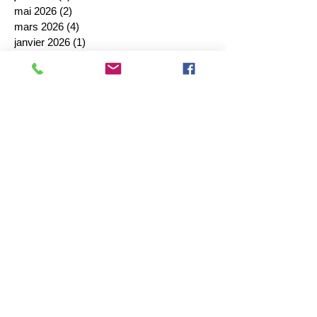
mai 2026
(2)
2 posts
mars 2026
(4)
4 posts
janvier 2026
(1)
1 post
décembre 2025
(2)
2 posts
octobre 2025
(1)
1 post
septembre 2025
(4)
4 posts
août 2025
(1)
1 post
juillet 2025
(1)
1 post
juin 2025
(2)
2 posts
mai 2025
(3)
3 posts
avril 2025
(1)
1 post
mars 2025
(1)
1 post
février 2025
(4)
4 posts
janvier 2025
(2)
2 posts
décembre 2024
(4)
4 posts
novembre 2024
(4)
4 posts
octobre 2024
(5)
5 posts
septembre 2024
(7)
7 posts
août 2024
(1)
1 post
juillet 2024
(2)
2 posts