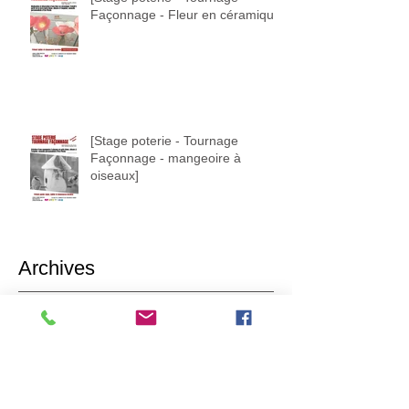
Façonnage - Fleur en céramique]
[Stage poterie - Tournage
Façonnage - mangeoire à
oiseaux]
Archives
juin 2026
(4)
4 posts
mai 2026
(2)
2 posts
mars 2026
(4)
4 posts
janvier 2026
(1)
1 post
décembre 2025
(2)
2 posts